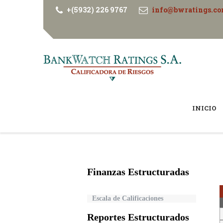
+(5932) 226 9767
info@bwratings.c
INICIO